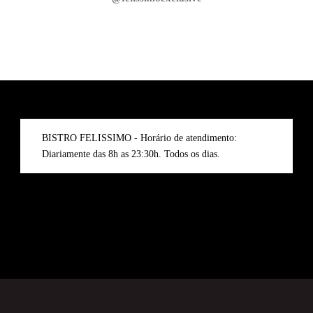
BISTRO FELISSIMO - Horário de atendimento:
Diariamente das 8h as 23:30h. Todos os dias.
Discover the Riches: Yukon
Gold Casino’s Canadian
Adventure