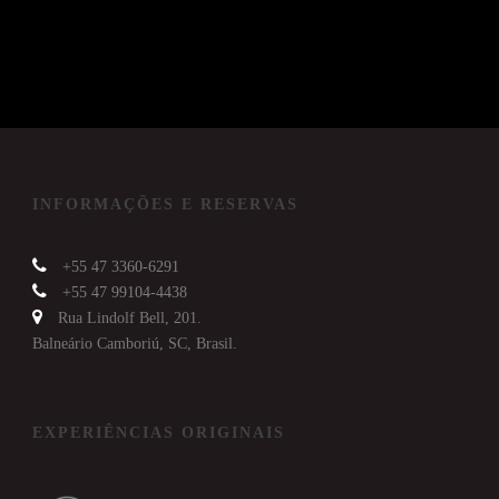
INFORMAÇÕES E RESERVAS
+55 47 3360-6291
+55 47 99104-4438
Rua Lindolf Bell, 201.
Balneário Camboriú, SC, Brasil.
EXPERIÊNCIAS ORIGINAIS