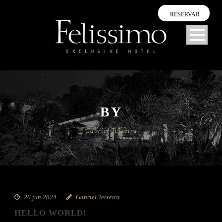
RESERVAR
BY
Gabriel Teixeira
26 jun 2024
Gabriel Teixeira
HELLO WORLD!