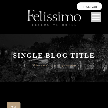
RESERVAR
SINGLE BLOG TITLE
This is a single blog caption
24