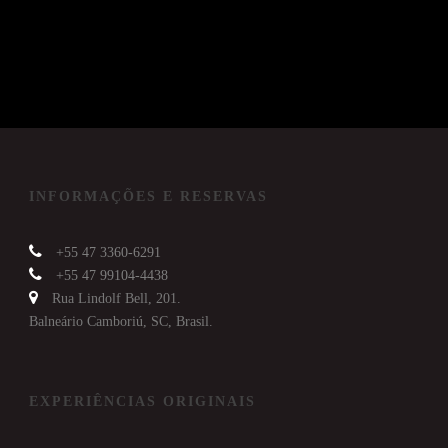
INFORMAÇÕES E RESERVAS
+55 47 3360-6291
+55 47 99104-4438
Rua Lindolf Bell, 201.
Balneário Camboriú, SC, Brasil.
EXPERIÊNCIAS ORIGINAIS