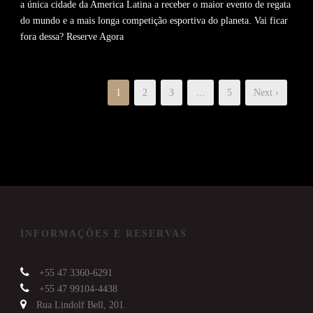
a única cidade da America Latina a receber o maior evento de regata
do mundo e a mais longa competição esportiva do planeta. Vai ficar
fora dessa? Reserve Agora
1
2
3
…
5
Next ›
INFORMAÇÕES E RESERVAS
+55 47 3360-6291
+55 47 99104-4438
Rua Lindolf Bell, 201.