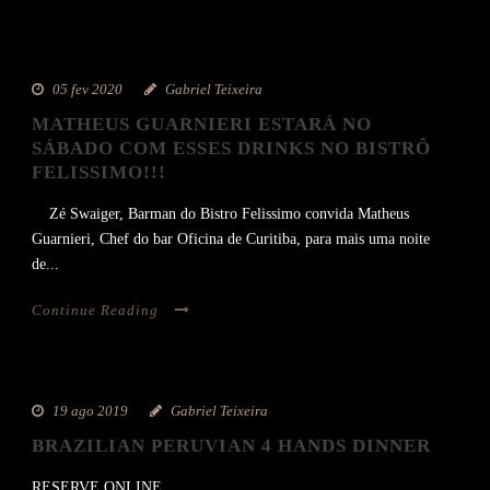
05 fev 2020
Gabriel Teixeira
MATHEUS GUARNIERI ESTARÁ NO
SÁBADO COM ESSES DRINKS NO BISTRÔ
FELISSIMO!!!
Zé Swaiger, Barman do Bistro Felissimo convida Matheus
Guarnieri, Chef do bar Oficina de Curitiba, para mais uma noite
de...
Continue Reading
19 ago 2019
Gabriel Teixeira
BRAZILIAN PERUVIAN 4 HANDS DINNER
RESERVE ONLINE