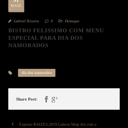
MAIO
Gabriel Teixeira
0
Destaque
BISTRO FELISSIMO COM MENU
ESPECIAL PARA DIA DOS
NAMORADOS
dia dos namorados
Share Post:
Exposio RAIZES,2019,Galeria Shop Art,com a