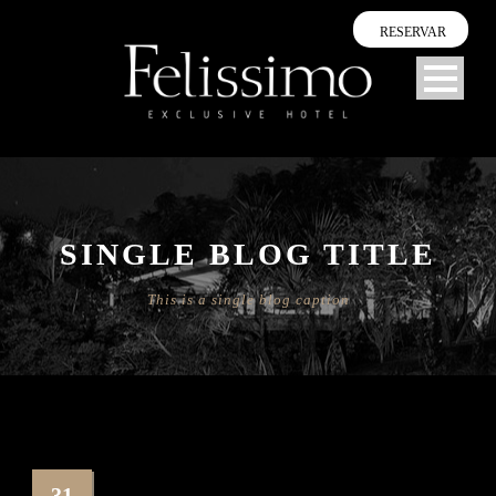
RESERVAR
SINGLE BLOG TITLE
This is a single blog caption
31