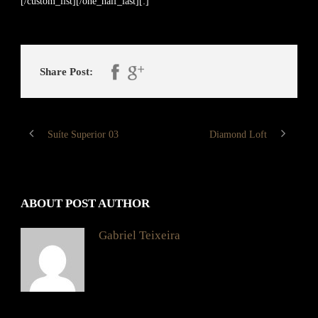
[/custom_list][/one_half_last][:]
Share Post:
Suíte Superior 03
Diamond Loft
ABOUT POST AUTHOR
Gabriel Teixeira