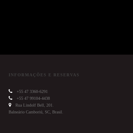
INFORMAÇÕES E RESERVAS
+55 47 3360-6291
+55 47 99104-4438
Rua Lindolf Bell, 201.
Balneário Camboriú, SC, Brasil.