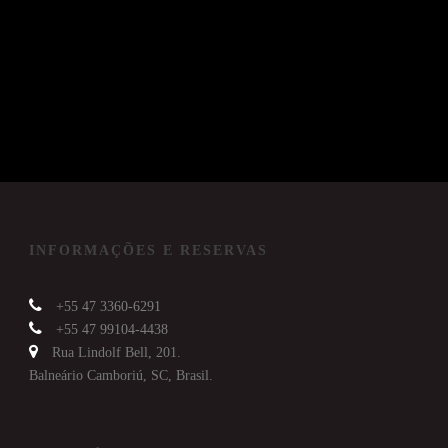
INFORMAÇÕES E RESERVAS
+55 47 3360-6291
+55 47 99104-4438
Rua Lindolf Bell, 201.
Balneário Camboriú, SC, Brasil.