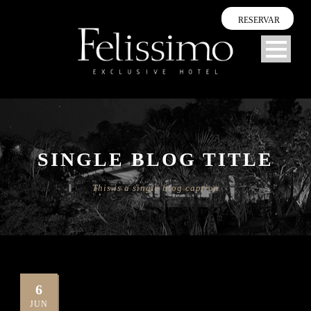
RESERVAR
SINGLE BLOG TITLE
This is a single blog caption
6
JUN