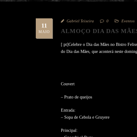
Gabriel Teixeira
0
Eventos
11
ALMOÇO DIA DAS MÃES
MAIO
[:pt]Celebre o Dia das Mães no Bistro Feli
do Dia das Mães, que aconterá neste doming
Couvert
– Prato de queijos
Entrada:
– Sopa de Cebola e Gruyere
Principal: